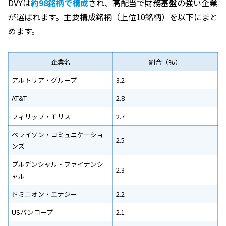
DVYは
約98銘柄で構成
され、高配当で財務基盤の強い企業
が選ばれます。主要構成銘柄（上位10銘柄）を以下にまと
めます。
企業名
割合（%）
アルトリア・グループ
3.2
AT&T
2.8
フィリップ・モリス
2.7
ベライゾン・コミュニケーショ
2.5
ンズ
プルデンシャル・ファイナンシ
2.3
ャル
ドミニオン・エナジー
2.2
USバンコープ
2.1