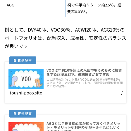
AGG
視で年平均リターン約2.5％。経
費率0.03％。
例として、DVY40％、VOO30％、ACWI20％、AGG10％の
ポートフォリオは、配当収入、成長性、安定性のバランス
が良いです。
VOOは年利10%超えの米国市場そのものに投資
をする超優良ETF。長期投資がおすすめ
この記事の3ポイント要約VOOは過去20年で年平均12%
以上のリターンを叩き出しており、長期保有の優位性が極
めて高い経費...
toushi-poco.site
/
AGGとは？投資初心者が知っておくべきメリッ
ト・デメリットや利回りや配当金生活にはいく