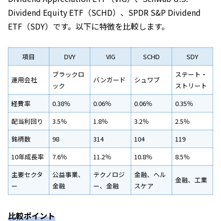
Dividend Equity ETF（SCHD）、SPDR S&P Dividend
ETF（SDY）です。以下に特徴を比較します。
項目
DVY
VIG
SCHD
SDY
ブラックロ
ステート・
運用会社
バンガード
シュワブ
ック
ストリート
経費率
0.38％
0.06％
0.06％
0.35％
配当利回り
3.5％
1.8％
3.2％
2.5％
銘柄数
98
314
104
119
10年成長率
7.6％
11.2％
10.8％
8.5％
主要セクタ
公益事業、
テクノロジ
金融、ヘル
金融、工業
ー
金融
ー、金融
スケア
比較ポイント