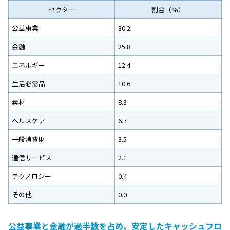
セクター
割合（%）
公益事業
30.2
金融
25.8
エネルギー
12.4
生活必需品
10.6
素材
8.3
ヘルスケア
6.7
一般消費財
3.5
通信サービス
2.1
テクノロジー
0.4
その他
0.0
公益事業と金融が過半数を占め、安定したキャッシュフロ