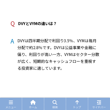
Q
DVYとVYMの違いは？
A
DVYは四半期分配で利回り3.5％、VYMは毎月
分配で約2.8％です。DVYは公益事業や金融に
偏り、利回りが高い一方、VYMはセクター分散
が広く、短期的なキャッシュフローを重視す
る投資家に適しています。
まとめ
メニュー
ホーム
検索
トップ
サイドバー