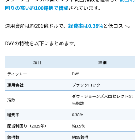
回りの高い約100銘柄で構成
されています。
運用資産は約201億ドルで、
経費率は0.38％
と低コスト。
DVYの特徴を以下にまとめます。
項目
詳細
ティッカー
DVY
運用会社
ブラックロック
ダウ・ジョーンズ米国セレクト配
指数
当指数
経費率
0.38％
配当利回り（2025年）
約3.5％
銘柄数
約98銘柄