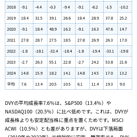
2018
-9.1
-4.4
-0.3
-9.4
-9.1
-6.2
-1.5
-10.2
2019
18.4
31.5
39.1
26.6
18.4
28.9
37.8
25.2
2020
-9.1
18.4
48.9
16.3
-9.1
16.3
47.6
14.7
2021
27.8
28.7
27.5
18.5
27.8
26.9
26.3
17.0
2022
-1.8
-18.1
-32.4
-18.4
-1.8
-19.4
-33.1
-19.8
2023
-2.7
26.3
55.1
22.8
-2.7
24.2
53.8
21.6
2024
14.8
15.9
18.2
14.1
14.8
14.5
17.0
13.2
平均
7.6
13.4
20.5
10.5
6.1
11.4
19.3
9.0
DVYの平均成長率7.6％は、S&P500（13.4％）や
NASDAQ100（20.5％）に比べ低めです。これは、DVYが
成長株よりも安定配当株に重点を置くためです。MSCI
ACWI（10.5％）とも差がありますが、DVYは下落局面
（2018年や2022年）で相対的に安定。騰落率でも、DVY