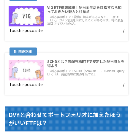
VIG ETF徹底解説！配当金生活を目指すなら知
っておきたい魅力と注意点
この記事のポイント投資に興味がある人なら、一度は
「ETF」という言葉を耳にしたことがあるはず。特に最近
注目されているのが...
toushi-poco.site
/
SCHDとは？高配当株ETFで安定した配当収入を
得よう
この記事のポイントSCHD（Schwab U.S. Dividend Equity
ETF）は、高配当株に焦点を当てたE...
toushi-poco.site
/
DVYと合わせてポートフォリオに加えたほう
がいいETFは？