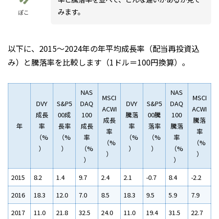
みます。
ぽこ
以下に、2015～2024年の年平均成長率（配当再投資込
み）と騰落率を比較します（1ドル＝100円換算）。
NAS
NAS
MSCI
MSCI
DVY
S&P5
DAQ
DVY
S&P5
DAQ
ACWI
ACWI
成長
00成
100
騰落
00騰
100
成長
騰落
年
率
長率
成長
率
落率
騰落
率
率
（%
（%
率
（%
（%
率
（%
（%
）
）
（%
）
）
（%
）
）
）
）
2015
8.2
1.4
9.7
2.4
2.1
-0.7
8.4
-2.2
2016
18.3
12.0
7.0
8.5
18.3
9.5
5.9
7.9
2017
11.0
21.8
32.5
24.0
11.0
19.4
31.5
22.7