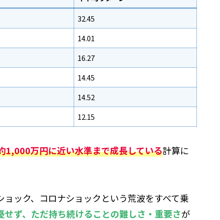
32.45
14.01
16.27
14.45
14.52
12.15
約1,000万円に近い水準まで成長している
計算に
ンショック、コロナショックという荒波をすべて乗
憂せず、ただ持ち続けることの難しさ・重要さ
が