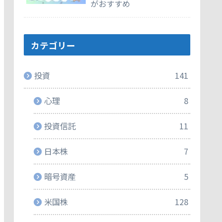
がおすすめ
カテゴリー
投資
141
心理
8
投資信託
11
日本株
7
暗号資産
5
米国株
128