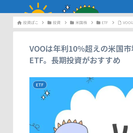
投資
米国株
ETF
VO
VOOは年利10%超えの米国
ETF。長期投資がおすすめ
ETF