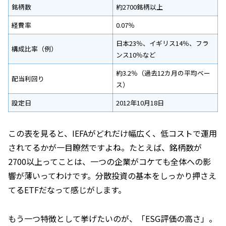
銘柄数
約2700銘柄以上
経費率
0.07％
日本23％、イギリス14％、フラ
構成比率（例）
ンス10％など
約3.2％（過去12カ月の平均ベー
配当利回り
ス）
設定日
2012年10月18日
この表を見ると、IEFAがどれだけ幅広く、低コストで運用
されてるかが一目瞭然ですよね。たとえば、銘柄数が
2700以上ってことは、一つの企業がコケても全体への影
響が薄いってわけです。分散投資の基本をしっかり押さえ
てるETFだなって感じがします。
もう一つ特徴として挙げたいのが、「ESG評価の高さ」。