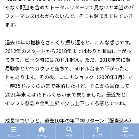
ゃなく配当も含めたトータルリターンで見ないと本当のパ
フォーマンスはわからないんで、そこも踏まえて見ていき
ます。
過去10年の推移をざっくり振り返ると、こんな感じです。
2012年のスタートから2018年まではわりと順調に上がっ
てきて、ピーク時には70ドル超え。ただ、2018年末に貿
易戦争とかでガクッと落ちて、50ドル台まで下がったこ
ともあります。その後、コロナショック（2020年3月）で
一時35ドルくらいまで暴落したけど、そこから回復して
2021年末には75ドルくらいまで戻りました。最近だと、
インフレ懸念や金利上昇で少し上下してる感じですね。
成長率でいうと、過去10年の年平均リターン（配当込み）
は約5.46％。たとえば、1万ドル投資してたら10年で約1.7
メニュー
ホーム
検索
トップ
サイドバー
万ドルくらいになってる計算です。年によってバラつきは