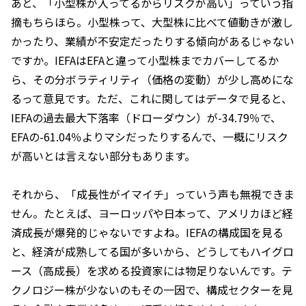
あと、「小型株が入ってるからリスクが高い」っていう指
摘もちらほら。小型株って、大型株に比べて値動きが激し
かったり、業績が不安定だったりする傾向があるじゃない
ですか。IEFAはEFAと違って小型株までカバーしてるか
ら、その分ボラティリティ（価格の変動）が少し高めにな
るって意見です。ただ、これに関してはデータで見ると、
IEFAの過去最大下落率（ドローダウン）が-34.79％で、
EFAの-61.04％よりマシだったりするんで、一概にリスク
が高いとは言えない部分もあります。
それから、「成長性がイマイチ」っていう声も無視できま
せん。たとえば、ヨーロッパや日本って、アメリカほど経
済成長が爆発的じゃないですよね。IEFAの構成国を見る
と、経済が成熟してる国が多いから、どうしてもハイグロ
ース（高成長）を求める投資家には物足りないんです。テ
クノロジー株が少ないのもその一因で、構成セクターを見