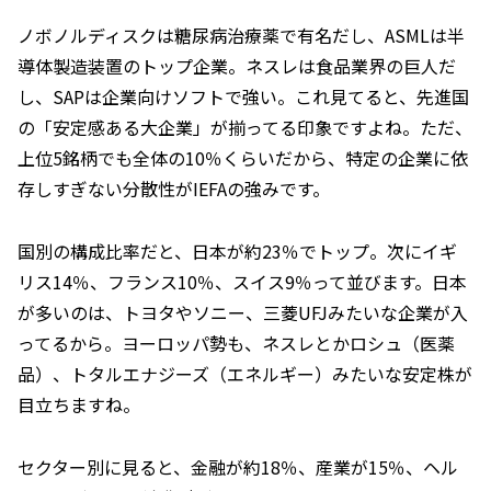
ノボノルディスクは糖尿病治療薬で有名だし、ASMLは半
導体製造装置のトップ企業。ネスレは食品業界の巨人だ
し、SAPは企業向けソフトで強い。これ見てると、先進国
の「安定感ある大企業」が揃ってる印象ですよね。ただ、
上位5銘柄でも全体の10％くらいだから、特定の企業に依
存しすぎない分散性がIEFAの強みです。
国別の構成比率だと、日本が約23％でトップ。次にイギ
リス14％、フランス10％、スイス9％って並びます。日本
が多いのは、トヨタやソニー、三菱UFJみたいな企業が入
ってるから。ヨーロッパ勢も、ネスレとかロシュ（医薬
品）、トタルエナジーズ（エネルギー）みたいな安定株が
目立ちますね。
セクター別に見ると、金融が約18％、産業が15％、ヘル