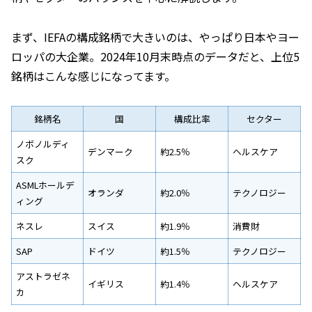
まず、IEFAの構成銘柄で大きいのは、やっぱり日本やヨー
ロッパの大企業。2024年10月末時点のデータだと、上位5
銘柄はこんな感じになってます。
銘柄名
国
構成比率
セクター
ノボノルディ
デンマーク
約2.5％
ヘルスケア
スク
ASMLホールデ
オランダ
約2.0％
テクノロジー
ィング
ネスレ
スイス
約1.9％
消費財
SAP
ドイツ
約1.5％
テクノロジー
アストラゼネ
イギリス
約1.4％
ヘルスケア
カ