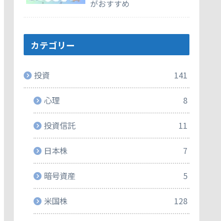
がおすすめ
カテゴリー
投資
141
心理
8
投資信託
11
日本株
7
暗号資産
5
米国株
128