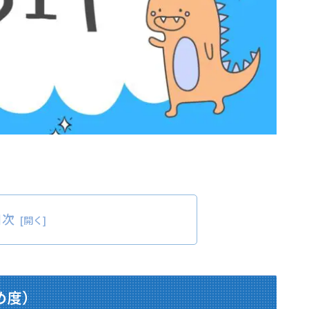
目次
すめ度）