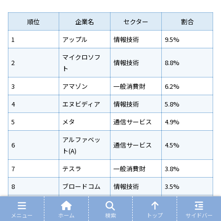
順位
企業名
セクター
割合
1
アップル
情報技術
9.5%
マイクロソフ
2
情報技術
8.8%
ト
3
アマゾン
一般消費財
6.2%
4
エヌビディア
情報技術
5.8%
5
メタ
通信サービス
4.9%
アルファベッ
6
通信サービス
4.5%
ト(A)
7
テスラ
一般消費財
3.8%
8
ブロードコム
情報技術
3.5%
アルファベッ
9
通信サービス
3.2%
ト(C)
メニュー
ホーム
検索
トップ
サイドバー