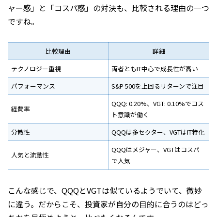
ャー感」と「コスパ感」の対決も、比較される理由の一つ
ですね。
比較理由
詳細
テクノロジー重視
両者ともIT中心で成長性が高い
パフォーマンス
S&P 500を上回るリターンで注目
QQQ: 0.20%、VGT: 0.10%でコス
経費率
ト意識が働く
分散性
QQQは多セクター、VGTはIT特化
QQQはメジャー、VGTはコスパ
人気と流動性
で人気
こんな感じで、QQQとVGTは似ているようでいて、微妙
に違う。だからこそ、投資家が自分の目的に合うのはどっ