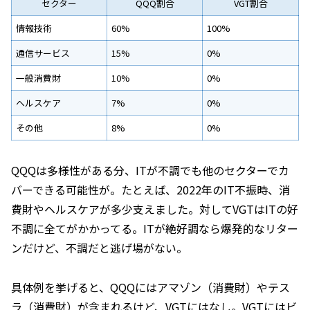
セクター
QQQ割合
VGT割合
情報技術
60%
100%
通信サービス
15%
0%
一般消費財
10%
0%
ヘルスケア
7%
0%
その他
8%
0%
QQQは多様性がある分、ITが不調でも他のセクターでカ
バーできる可能性が。たとえば、2022年のIT不振時、消
費財やヘルスケアが多少支えました。対してVGTはITの好
不調に全てがかかってる。ITが絶好調なら爆発的なリター
ンだけど、不調だと逃げ場がない。
具体例を挙げると、QQQにはアマゾン（消費財）やテス
ラ（消費財）が含まれるけど、VGTにはなし。VGTにはビ