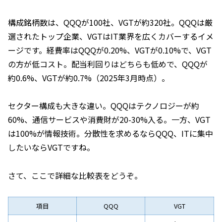
構成銘柄数は、QQQが100社、VGTが約320社。QQQは厳
選されたトップ企業、VGTはIT業界を広くカバーするイメ
ージです。経費率はQQQが0.20%、VGTが0.10%で、VGT
の方が低コスト。配当利回りはどちらも低めで、QQQが
約0.6%、VGTが約0.7%（2025年3月時点）。
セクター構成も大きな違い。QQQはテクノロジーが約
60%、通信サービスや消費財が20-30%入る。一方、VGT
は100%が情報技術。分散性を求めるならQQQ、ITに集中
したいならVGTですね。
さて、ここで詳細な比較表をどうぞ。
項目
QQQ
VGT