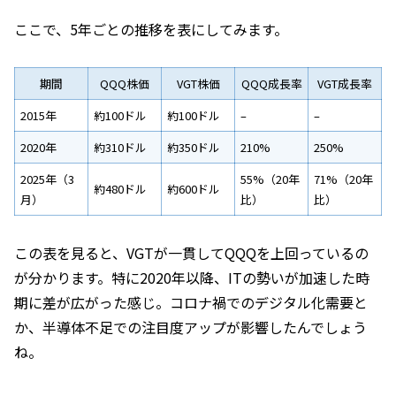
ここで、5年ごとの推移を表にしてみます。
期間
QQQ株価
VGT株価
QQQ成長率
VGT成長率
2015年
約100ドル
約100ドル
–
–
2020年
約310ドル
約350ドル
210%
250%
2025年（3
55%（20年
71%（20年
約480ドル
約600ドル
月）
比）
比）
この表を見ると、VGTが一貫してQQQを上回っているの
が分かります。特に2020年以降、ITの勢いが加速した時
期に差が広がった感じ。コロナ禍でのデジタル化需要と
か、半導体不足での注目度アップが影響したんでしょう
ね。