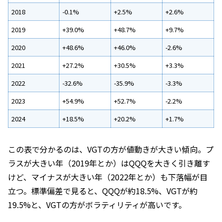
2018
-0.1%
+2.5%
+2.6%
2019
+39.0%
+48.7%
+9.7%
2020
+48.6%
+46.0%
-2.6%
2021
+27.2%
+30.5%
+3.3%
2022
-32.6%
-35.9%
-3.3%
2023
+54.9%
+52.7%
-2.2%
2024
+18.5%
+20.2%
+1.7%
この表で分かるのは、VGTの方が値動きが大きい傾向。プ
ラスが大きい年（2019年とか）はQQQを大きく引き離す
けど、マイナスが大きい年（2022年とか）も下落幅が目
立つ。標準偏差で見ると、QQQが約18.5%、VGTが約
19.5%と、VGTの方がボラティリティが高いです。