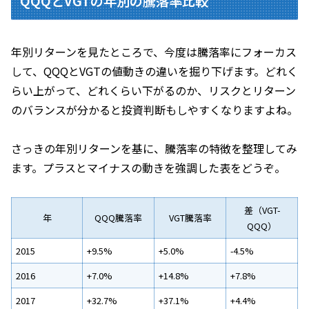
QQQとVGTの年別の騰落率比較
年別リターンを見たところで、今度は騰落率にフォーカス
して、QQQとVGTの値動きの違いを掘り下げます。どれく
らい上がって、どれくらい下がるのか、リスクとリターン
のバランスが分かると投資判断もしやすくなりますよね。
さっきの年別リターンを基に、騰落率の特徴を整理してみ
ます。プラスとマイナスの動きを強調した表をどうぞ。
差（VGT-
年
QQQ騰落率
VGT騰落率
QQQ）
2015
+9.5%
+5.0%
-4.5%
2016
+7.0%
+14.8%
+7.8%
2017
+32.7%
+37.1%
+4.4%