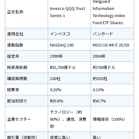
Vanguard
Invesco QQQ Trust
Information
正式名称
Series 1
Technology Index
Fund ETF Shares
運用会社
インベスコ
バンガード
連動指数
NASDAQ 100
MSCI US IMI IT 25/50
設定年
1999年
2004年
純資産総額
約2,700億ドル
約700億ドル
構成銘柄数
100社
約320社
経費率
0.20%
0.10%
配当利回り
約0.6%
約0.7%
テクノロジー（約
主要セクター
60%）、通信、消費
情報技術（100%）
財
取引量（流動性）
非常に高い
高い