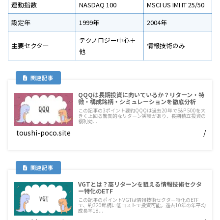
連動指数
NASDAQ 100
MSCI US IMI IT 25/50
設定年
1999年
2004年
テクノロジー中心＋
主要セクター
情報技術のみ
他
QQQは長期投資に向いているか？リターン・特
徴・構成銘柄・シミュレーションを徹底分析
この記事の3ポイント要約QQQは過去20年でS&P 500を大
きく上回る驚異的なリターン実績があり、長期積立投資の
複利効...
toushi-poco.site
/
VGTとは？高リターンを狙える情報技術セクタ
ー特化のETF
この記事のポイントVGTは情報技術セクター特化のETF
で、約320銘柄に低コストで投資可能。過去10年の年平均
成長率18...