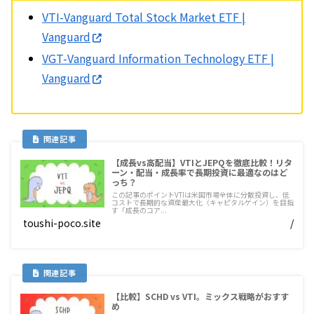
VTI-Vanguard Total Stock Market ETF |
Vanguard
VGT-Vanguard Information Technology ETF |
Vanguard
【成長vs高配当】VTIとJEPQを徹底比較！リタ
ーン・配当・成長率で長期投資に最適なのはど
っち？
この記事のポイントVTIは米国市場全体に分散投資し、低
コストで長期的な資産最大化（キャピタルゲイン）を目指
す「成長のコア...
toushi-poco.site
/
【比較】SCHD vs VTI。ミックス戦略がおすす
め