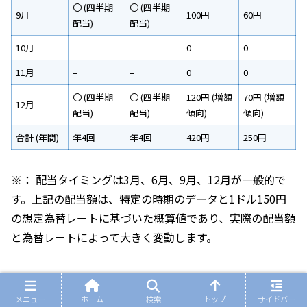
〇 (四半期
〇 (四半期
9月
100円
60円
配当)
配当)
10月
–
–
0
0
11月
–
–
0
0
〇 (四半期
〇 (四半期
120円 (増額
70円 (増額
12月
配当)
配当)
傾向)
傾向)
合計 (年間)
年4回
年4回
420円
250円
※： 配当タイミングは3月、6月、9月、12月が一般的で
す。上記の配当額は、特定の時期のデータと1ドル150円
の想定為替レートに基づいた概算値であり、実際の配当額
と為替レートによって大きく変動します。
VTIとVGTに投資した場合の配当金シミュレ
メニュー
ホーム
検索
トップ
サイドバー