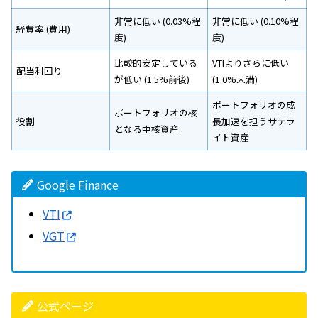
非常に低い (0.03%程
非常に低い (0.10%程
経費率 (費用)
度)
度)
比較的安定している
VTIよりさらに低い
配当利回り
が低い (1.5%前後)
(1.0%未満)
ポートフォリオの成
ポートフォリオの核
役割
長加速を担うサテラ
となる中核資産
イト資産
Google Finance
VTI
VGT
公式ページ