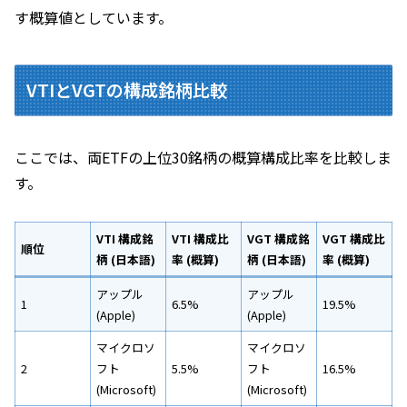
す概算値としています。
VTIとVGTの構成銘柄比較
ここでは、両ETFの上位30銘柄の概算構成比率を比較しま
す。
VTI 構成銘
VTI 構成比
VGT 構成銘
VGT 構成比
順位
柄 (日本語)
率 (概算)
柄 (日本語)
率 (概算)
アップル
アップル
1
6.5%
19.5%
(Apple)
(Apple)
マイクロソ
マイクロソ
2
フト
5.5%
フト
16.5%
(Microsoft)
(Microsoft)