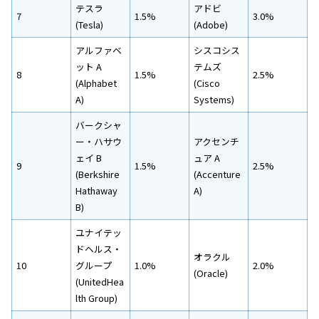
テスラ
アドビ
7
1.5%
3.0%
(Tesla)
(Adobe)
アルファベ
シスコシス
ット A
テムズ
8
1.5%
2.5%
(Alphabet
(Cisco
A)
Systems)
バークシャ
ー・ハサウ
アクセンチ
ェイ B
ュア A
9
1.5%
2.5%
(Berkshire
(Accenture
Hathaway
A)
B)
ユナイテッ
ドヘルス・
オラクル
10
グループ
1.0%
2.0%
(Oracle)
(UnitedHea
lth Group)