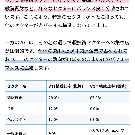
般消費財など、様々なセクターにバランス良く分散
されて
います。これにより、特定のセクターが不振に陥っても、
他のセクターがカバーする構造になっています。
一方のVGTは、その名の通り情報技術セクターへの集中度
が圧倒的です。
全体の8割以上がIT関連企業で占められて
おり、このセクターの動向がほぼそのままVGTのパフォー
マンスに直結
します。
セクター名
VTI 構成比率 (概算)
VGT 構成比率 (概算)
情報技術
29.0%
85.0%
金融
12.0%
0.0%
ヘルスケア
12.0%
0.0%
7.0% (例:Amazonの
一般消費財
9.0%