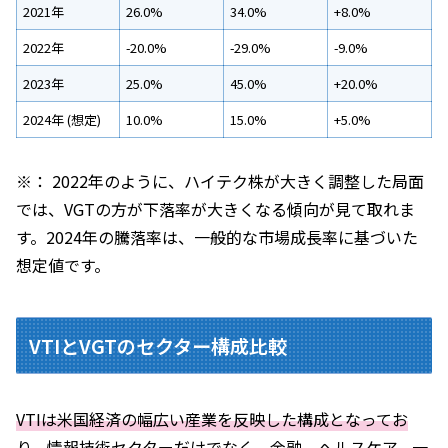
2021年
26.0%
34.0%
+8.0%
2022年
-20.0%
-29.0%
-9.0%
2023年
25.0%
45.0%
+20.0%
2024年 (想定)
10.0%
15.0%
+5.0%
※： 2022年のように、ハイテク株が大きく調整した局面
では、VGTの方が下落率が大きくなる傾向が見て取れま
す。2024年の騰落率は、一般的な市場成長率に基づいた
想定値です。
VTIとVGTのセクター構成比較
VTIは米国経済の幅広い産業を反映した構成となってお
り、情報技術セクターだけでなく、金融、ヘルスケア、一