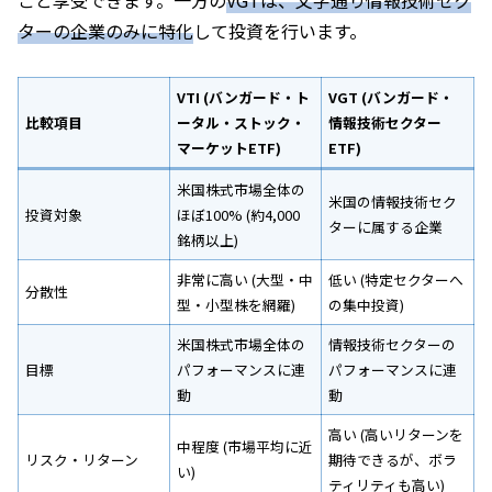
ターの企業のみに特化
して投資を行います。
VTI (バンガード・ト
VGT (バンガード・
比較項目
ータル・ストック・
情報技術セクター
マーケットETF)
ETF)
米国株式市場全体の
米国の情報技術セク
投資対象
ほぼ100% (約4,000
ターに属する企業
銘柄以上)
非常に高い (大型・中
低い (特定セクターへ
分散性
型・小型株を網羅)
の集中投資)
米国株式市場全体の
情報技術セクターの
目標
パフォーマンスに連
パフォーマンスに連
動
動
高い (高いリターンを
中程度 (市場平均に近
リスク・リターン
期待できるが、ボラ
い)
ティリティも高い)