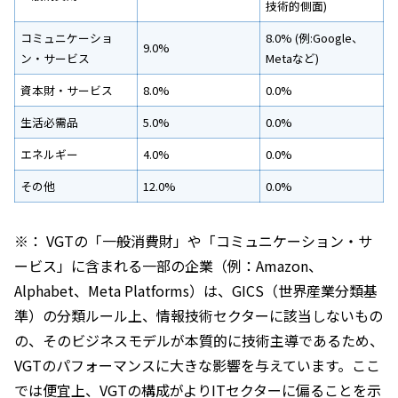
技術的側面)
コミュニケーショ
8.0% (例:Google、
9.0%
ン・サービス
Metaなど)
資本財・サービス
8.0%
0.0%
生活必需品
5.0%
0.0%
エネルギー
4.0%
0.0%
その他
12.0%
0.0%
※： VGTの「一般消費財」や「コミュニケーション・サ
ービス」に含まれる一部の企業（例：Amazon、
Alphabet、Meta Platforms）は、GICS（世界産業分類基
準）の分類ルール上、情報技術セクターに該当しないもの
の、そのビジネスモデルが本質的に技術主導であるため、
VGTのパフォーマンスに大きな影響を与えています。ここ
では便宜上、VGTの構成がよりITセクターに偏ることを示