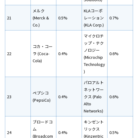
メルク
KLAコーポ
21
(Merck &
0.5%
レーション
0.7%
Co.)
(KLA Corp.)
マイクロチ
ップ・テク
コカ・コー
ノロジー
22
ラ (Coca-
0.4%
0.6%
(Microchip
Cola)
Technology
)
パロアルト
ネットワー
ペプシコ
23
0.4%
クス (Palo
0.6%
(PepsiCo)
Alto
Networks)
ブロードコ
キンゼント
ム
リックス
24
0.4%
0.5%
(Broadcom
(Kinzentric