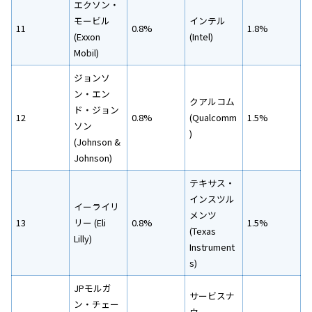
エクソン・
モービル
インテル
11
0.8%
1.8%
(Exxon
(Intel)
Mobil)
ジョンソ
ン・エン
クアルコム
ド・ジョン
12
0.8%
(Qualcomm
1.5%
ソン
)
(Johnson &
Johnson)
テキサス・
インスツル
イーライリ
メンツ
13
リー (Eli
0.8%
1.5%
(Texas
Lilly)
Instrument
s)
JPモルガ
サービスナ
ン・チェー
ウ