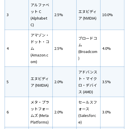
アルファベ
ット C
エヌビディ
3
2.5%
10.0%
(Alphabet
ア (NVIDIA)
C)
アマゾン・
ブロードコ
ドット・コ
ム
4
ム
2.5%
4.0%
(Broadcom
(Amazon.c
)
om)
アドバンス
エヌビディ
ト・マイク
5
2.0%
3.5%
ア (NVIDIA)
ロ・デバイ
ス (AMD)
メタ・プラ
セールスフ
ットフォー
ォース
6
2.0%
3.0%
ムズ (Meta
(Salesforc
Platforms)
e)