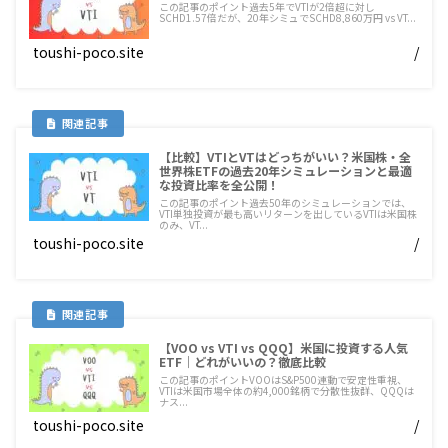
この記事のポイント過去5年でVTIが2倍超に対し
SCHD1.57倍だが、20年シミュでSCHD8,860万円 vs VT...
toushi-poco.site
/
【比較】VTIとVTはどっちがいい？米国株・全
世界株ETFの過去20年シミュレーションと最適
な投資比率を全公開！
この記事のポイント過去50年のシミュレーションでは、
VTI単独投資が最も高いリターンを出しているVTIは米国株
のみ、VT...
toushi-poco.site
/
【VOO vs VTI vs QQQ】米国に投資する人気
ETF｜どれがいいの？徹底比較
この記事のポイントVOOはS&P500連動で安定性重視、
VTIは米国市場全体の約4,000銘柄で分散性抜群、QQQは
ナス...
toushi-poco.site
/