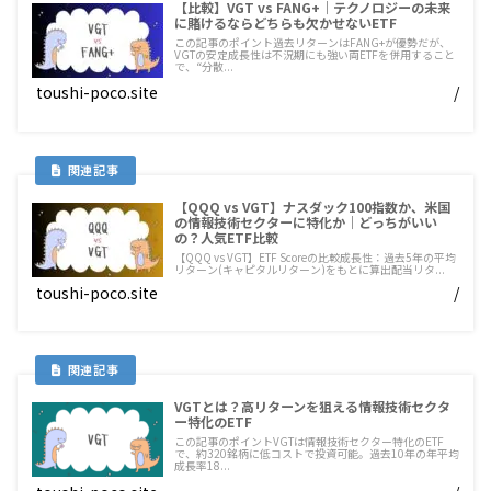
【比較】VGT vs FANG+｜テクノロジーの未来
に賭けるならどちらも欠かせないETF
この記事のポイント過去リターンはFANG+が優勢だが、
VGTの安定成長性は不況期にも強い両ETFを併用すること
で、“分散...
toushi-poco.site
/
【QQQ vs VGT】ナスダック100指数か、米国
の情報技術セクターに特化か｜どっちがいい
の？人気ETF比較
【QQQ vs VGT】ETF Scoreの比較成長性：過去5年の平均
リターン(キャピタルリターン)をもとに算出配当リタ...
toushi-poco.site
/
VGTとは？高リターンを狙える情報技術セクタ
ー特化のETF
この記事のポイントVGTは情報技術セクター特化のETF
で、約320銘柄に低コストで投資可能。過去10年の年平均
成長率18...