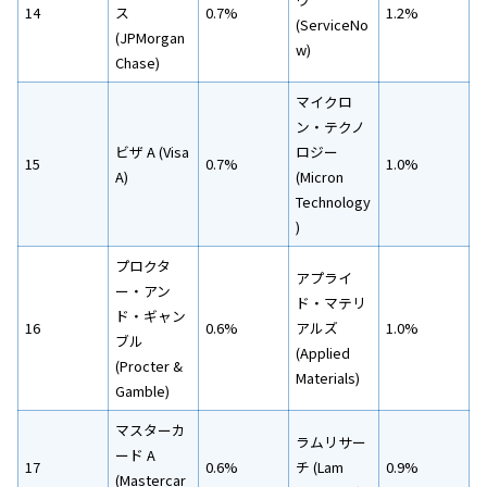
14
ス
0.7%
1.2%
(ServiceNo
(JPMorgan
w)
Chase)
マイクロ
ン・テクノ
ビザ A (Visa
ロジー
15
0.7%
1.0%
A)
(Micron
Technology
)
プロクタ
アプライ
ー・アン
ド・マテリ
ド・ギャン
16
0.6%
アルズ
1.0%
ブル
(Applied
(Procter &
Materials)
Gamble)
マスターカ
ラムリサー
ード A
17
0.6%
チ (Lam
0.9%
(Mastercar