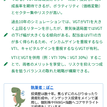
成長率を期待できるが、ボラティリティ（価格変動）
とセクター集中リスクが高い。
過去10年のシミュレーションでは、VGTがVTIを大き
く上回るリターンを示したが、景気後退局面ではVGT
の下げ幅が大きくなる傾向がある。配当金はVTIの方
が多く得られるため、インカムゲインを重視するなら
VTI、キャピタルゲインを重視するならVGTが有利。
VTIとVGTを併用（例：VTI 70%：VGT 30%）するこ
とで、両者のメリットを享受し、リスクを抑えつつ成
長を狙うバランスの取れた戦略が構築できる。
執筆者：ぽこ
投資歴は数十年。焦らずにのんびりゆったり
資産形成中。インデックス投資をメインで運
用し、個別株やFANG+指数へコアサテライト
で投資をしています。