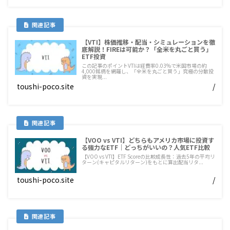
【VTI】株価推移・配当・シミュレーションを徹
底解説！FIREは可能か？「全米を丸ごと買う」
ETF投資
この記事のポイントVTIは経費率0.03%で米国市場の約
4,000銘柄を網羅し、「全米を丸ごと買う」究極の分散投
資を実現...
toushi-poco.site
/
【VOO vs VTI】どちらもアメリカ市場に投資す
る強力なETF｜どっちがいいの？人気ETF比較
【VOO vs VTI】ETF Scoreの比較成長性：過去5年の平均リ
ターン(キャピタルリターン)をもとに算出配当リタ...
toushi-poco.site
/