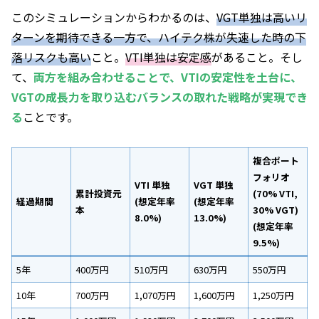
このシミュレーションからわかるのは、
VGT単独は高いリ
ターンを期待できる一方で、ハイテク株が失速した時の下
落リスクも高い
こと。
VTI単独は安定感
があること。そし
て、
両方を組み合わせることで、VTIの安定性を土台に、
VGTの成長力を取り込むバランスの取れた戦略が実現でき
る
ことです。
複合ポート
フォリオ
VTI 単独
VGT 単独
累計投資元
(70% VTI,
経過期間
(想定年率
(想定年率
本
30% VGT)
8.0%)
13.0%)
(想定年率
9.5%)
5年
400万円
510万円
630万円
550万円
10年
700万円
1,070万円
1,600万円
1,250万円