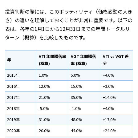
投資判断の際には、このボラティリティ（価格変動の大き
さ）の違いを理解しておくことが非常に重要です。以下の
表は、各年の1月1日から12月31日までの年間トータルリ
ターン（概算）を比較したものです。
VTI 年間騰落率
VGT 年間騰落
VTI vs VGT 差
年
(概算)
率 (概算)
分
2015年
1.0%
5.0%
+4.0%
2016年
12.0%
15.0%
+3.0%
2017年
21.0%
35.0%
+14.0%
2018年
-5.0%
-1.0%
+4.0%
2019年
31.0%
48.0%
+17.0%
2020年
20.0%
44.0%
+24.0%