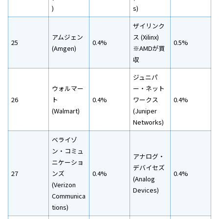
)
s)
ザイリンク
アムジェン
ス (Xilinx)
25
0.4%
0.5%
(Amgen)
※AMDが買
収
ジュニパ
ウォルマー
ー・ネット
26
ト
0.4%
ワークス
0.4%
(Walmart)
(Juniper
Networks)
ベライゾ
ン・コミュ
アナログ・
ニケーショ
デバイセズ
27
ンズ
0.4%
0.4%
(Analog
(Verizon
Devices)
Communica
tions)