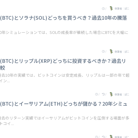
/
執筆者：ぽこ
BTC)とソラナ(SOL)どっちを買うべき？過去10年の騰落
0年シミュレーションでは、SOLの成長率が継続した場合にBTCを大幅に
/
執筆者：ぽこ
BTC)とリップル(XRP)どっちに投資するべきか？過去リ
比較
過去10年の実績では、ビットコインは安定成長、リップルは一部の年で超
...
/
/
執筆者：ぽこ
BTC)とイーサリアム(ETH)どっちが儲かる？20年シミュ
較
過去のリターン実績ではイーサリアムがビットコインを圧倒する場面が多
イ...
/
/
執筆者：ぽこ