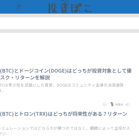
BTC)とドージコイン(DOGE)はどっちが投資対象として優
リスク・リターンを解説
TCは希少性を武器にした資産、DOGEはコミュニティ主導の決済通貨
..
/
執筆者：ぽこ
BTC)とトロン(TRX)はどっちが将来性がある？リターン
測
シミュレーションではどちらかが勝つのではなく、期間によって主役が入
...