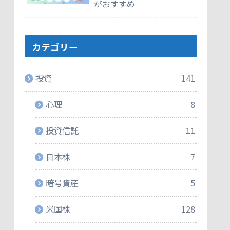
がおすすめ
カテゴリー
投資
141
心理
8
投資信託
11
日本株
7
暗号資産
5
米国株
128