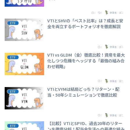
/
/
執筆者：ぽこ
VTIとSHVの「ベスト比率」は？成長と安
ETF
全を両立するポートフォリオを徹底解説
/
執筆者：ぽこ
VTI vs GLDM（金）徹底比較！資産を最大
ETF
化しつつ危機をヘッジする「最強の組み合
わせ戦略」
/
執筆者：ぽこ
VTIとVYMは結局どっち？リターン・配
ETF
当・50年シミュレーションで徹底比較
/
執筆者：ぽこ
【比較】VTIとSPYD、過去20年のリター
ETF
ンを徹底分析！配当金生活への最適な組み