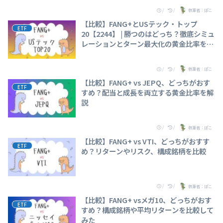
/
/
執筆者：ぽこ
【比較】FANG+とUSテック・トップ
ETF
20【2244】 | 勝つのはどっち？徹底シミュ
レーションとターン最大化の黄金比率を調
査
/
/
執筆者：ぽこ
【比較】FANG+ vs JEPQ、どっちがおす
ETF
すめ？配当と成長を両立する黄金比率を解
説
/
/
執筆者：ぽこ
【比較】FANG+ vs VTI、どっちがおすす
ETF
め？リターンやリスク、構成銘柄を比較
/
/
執筆者：ぽこ
【比較】FANG+ vsメガ10、どっちがおす
ETF
すめ？構成銘柄や平均リターンを比較して
みた