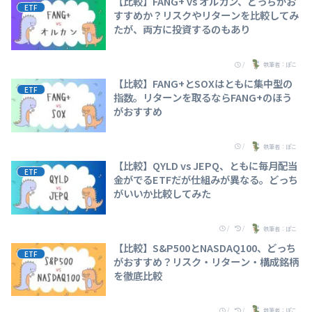
【比較】FANG+ vs オルカン、どっちがお
ETF
すすめか？リスクやリターンを比較してみ
たが、両方に投資するのもあり
/
執筆者：ぽこ
【比較】FANG+とSOXはともに集中型の
ETF
指数。リターンを取るならFANG+のほう
がおすすめ
/
執筆者：ぽこ
【比較】QYLD vs JEPQ、ともに毎月配当
ETF
金がでるETFだが仕組みが異なる。どっち
がいいか比較してみた
/
/
執筆者：ぽこ
【比較】S&P500とNASDAQ100、どっち
ETF
がおすすめ？リスク・リターン・構成銘柄
を徹底比較
/
/
執筆者：ぽこ