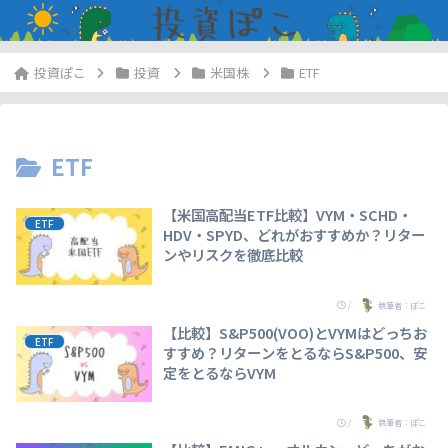
投資
米国株
ETF
ETF
【米国高配当ETF比較】VYM・SCHD・
ETF
HDV・SPYD、どれがおすすめか？リター
ンやリスクを徹底比較
/
執筆者：ぽこ
【比較】S&P500(VOO)とVYMはどっちお
ETF
すすめ？リターンをとるならS&P500、安
定をとるならVYM
/
執筆者：ぽこ