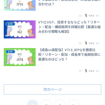
合わせは？
/
執筆者：ぽこ
VTIとVGT、投資するならどっち？リター
ETF
ン・配当・構成銘柄を詳細比較【最適な組
み合わせ戦略も解説】
/
執筆者：ぽこ
【成長vs高配当】VTIとJEPQを徹底比
ETF
較！リターン・配当・成長率で長期投資に
最適なのはどっち？
/
執筆者：ぽこ
次のページ
次