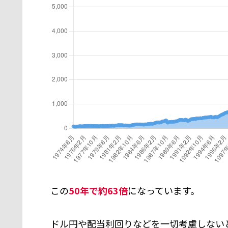
この
50年で約63倍
になっています。
ドル円や配当利回りなどを一切考慮しない