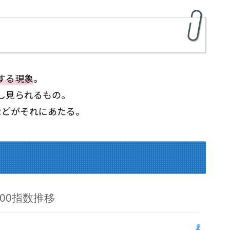
する現象
。
し見られるもの。
などがそれにあたる。