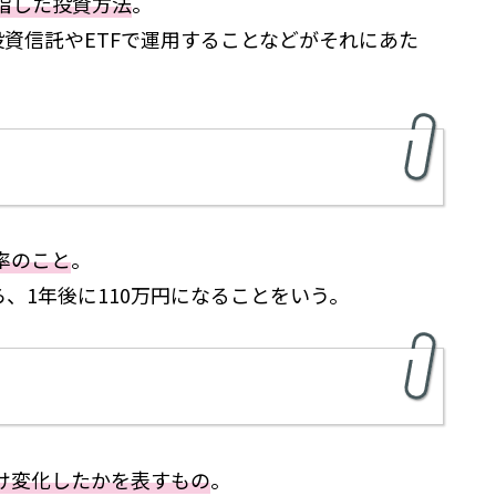
指した投資方法
。
投資信託やETFで運用することなどがそれにあた
率のこと
。
ら、1年後に110万円になることをいう。
け変化したかを表すもの
。