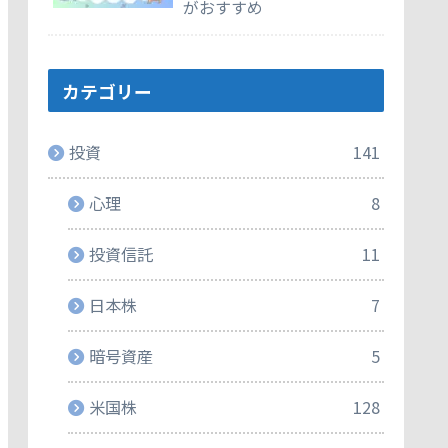
がおすすめ
カテゴリー
投資
141
心理
8
投資信託
11
日本株
7
暗号資産
5
米国株
128