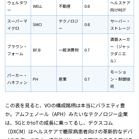
ウェルタワ
ヘルスケア
WELL
不動産
0.8
ー
向けREIT
スーパーマ
テクノロジ
サーバー・
SMCI
0.8
イクロ
ー
ストレージ
酒類メーカ
ブラウン・
ー（ジャッ
BF.B
一般消費財
0.7
フォーム
クダニエ
ル）
モーショ
パーカー・
PH
産業
0.7
ン・制御技
ハネフィン
術
この表を見ると、VOの構成銘柄は本当にバラエティ豊
か。アムフェノール（APH）みたいなテクノロジー企業
は、5GとかIoTの成長に乗ってるし、デクスコム
（DXCM）はヘルスケアで糖尿病患者向けの革新的なデバ