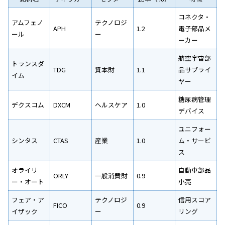
コネクタ・
アムフェノ
テクノロジ
APH
1.2
電子部品メ
ール
ー
ーカー
航空宇宙部
トランスダ
TDG
資本財
1.1
品サプライ
イム
ヤー
糖尿病管理
デクスコム
DXCM
ヘルスケア
1.0
デバイス
ユニフォー
シンタス
CTAS
産業
1.0
ム・サービ
ス
オライリ
自動車部品
ORLY
一般消費財
0.9
ー・オート
小売
フェア・ア
テクノロジ
信用スコア
FICO
0.9
イザック
ー
リング