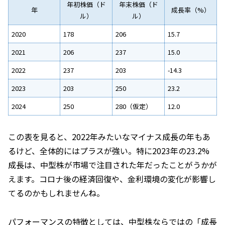
年初株価（ド
年末株価（ド
年
成長率（%）
ル）
ル）
2020
178
206
15.7
2021
206
237
15.0
2022
237
203
-14.3
2023
203
250
23.2
2024
250
280（仮定）
12.0
この表を見ると、2022年みたいなマイナス成長の年もあ
るけど、全体的にはプラスが強い。特に2023年の23.2%
成長は、中型株が市場で注目された年だったことがうかが
えます。コロナ後の経済回復や、金利環境の変化が影響し
てるのかもしれませんね。
パフォーマンスの特徴としては、中型株ならではの「成長