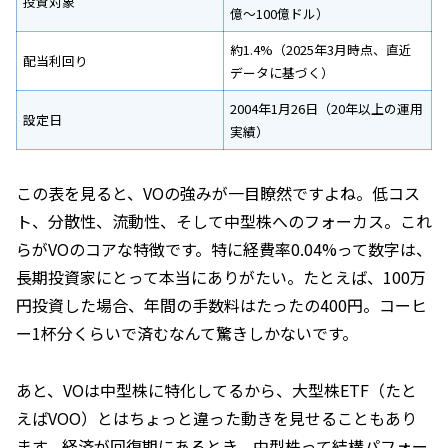
投資対象
億～100億ドル）
約1.4%（2025年3月時点、直近
配当利回り
データに基づく）
2004年1月26日（20年以上の運用
設定日
実績）
この表を見ると、VOの強みが一目瞭然ですよね。低コス
ト、分散性、流動性、そして中型株へのフォーカス。これ
らがVOのコアな特徴です。特に経費率0.04%って数字は、
長期投資家にとって本当にありがたい。たとえば、100万
円投資した場合、年間の手数料はたったの400円。コーヒ
ー1杯分くらいで済むなんて驚きしかないです。
あと、VOは中型株に特化してるから、大型株ETF（たと
えばVOO）とはちょっと違った動きを見せることもあり
ます。経済が回復期にあるとき、中型株って結構パフォー