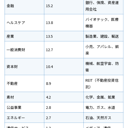
銀行、保険、資産運
金融
15.2
用会社
バイオテック、医療
ヘルスケア
13.8
機器
産業
13.5
製造業、建設、輸送
小売、アパレル、娯
一般消費財
12.7
楽
機械、航空宇宙、防
資本財
10.4
衛
REIT（不動産投資信
不動産
8.9
託）
素材
4.2
化学、金属、鉱業
公益事業
2.8
電力、ガス、水道
エネルギー
2.7
石油、天然ガス
通信サービス
1.3
メディア、通信