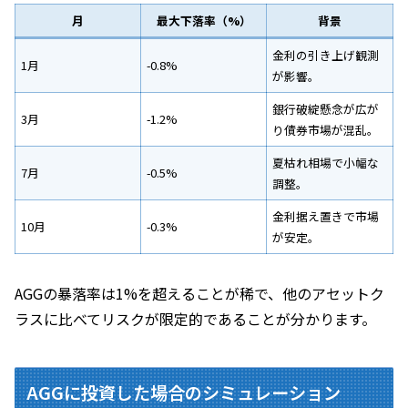
月
最大下落率（%）
背景
金利の引き上げ観測
1月
-0.8%
が影響。
銀行破綻懸念が広が
3月
-1.2%
り債券市場が混乱。
夏枯れ相場で小幅な
7月
-0.5%
調整。
金利据え置きで市場
10月
-0.3%
が安定。
AGGの暴落率は1%を超えることが稀で、他のアセットク
ラスに比べてリスクが限定的であることが分かります。
AGGに投資した場合のシミュレーション