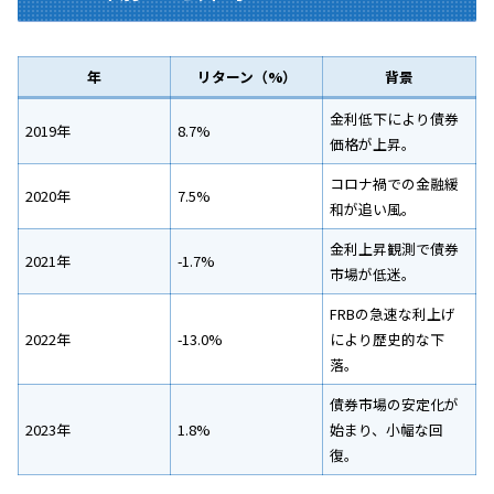
年
リターン（%）
背景
金利低下により債券
2019年
8.7%
価格が上昇。
コロナ禍での金融緩
2020年
7.5%
和が追い風。
金利上昇観測で債券
2021年
-1.7%
市場が低迷。
FRBの急速な利上げ
2022年
-13.0%
により歴史的な下
落。
債券市場の安定化が
2023年
1.8%
始まり、小幅な回
復。