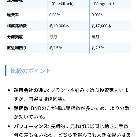
（BlackRock）
（Vanguard）
経費率
0.03%
0.03%
構成銘柄数
約10,000本
約17,000本
分配頻度
毎月
毎月
直近利回り
約2.5%
約2.5%
比較のポイント
運用会社の違い
: ブランドや好みで選ぶ投資家もいま
すが、内容はほぼ同等。
銘柄数
: BNDの方が構成銘柄数が多いため、より分散
が効いている。
パフォーマンス
: 長期的に見ればほぼ同じ動き。手数
料の差もないため、どちらを選んでも大きな違いはあ