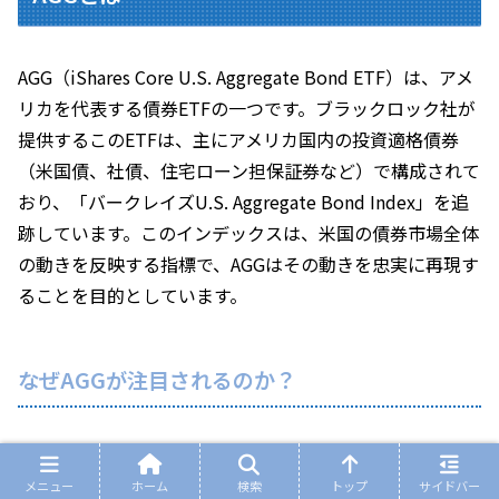
AGG（iShares Core U.S. Aggregate Bond ETF）は、アメ
リカを代表する債券ETFの一つです。ブラックロック社が
提供するこのETFは、主にアメリカ国内の投資適格債券
（米国債、社債、住宅ローン担保証券など）で構成されて
おり、「バークレイズU.S. Aggregate Bond Index」を追
跡しています。このインデックスは、米国の債券市場全体
の動きを反映する指標で、AGGはその動きを忠実に再現す
ることを目的としています。
なぜAGGが注目されるのか？
低コスト
: 信託報酬（経費率）はわずか0.03%（2024
メニュー
年時点）で、非常に安価です。
ホーム
検索
トップ
サイドバー