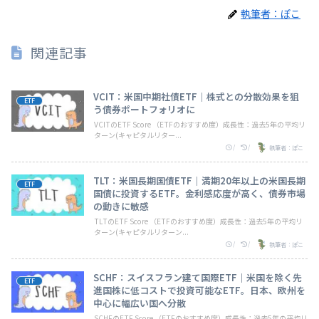
執筆者：ぽこ
関連記事
VCIT：米国中期社債ETF｜株式との分散効果を狙
ETF
う債券ポートフォリオに
VCITのETF Score （ETFのおすすめ度）成長性：過去5年の平均リ
ターン(キャピタルリター...
/
/
執筆者：ぽこ
TLT：米国長期国債ETF｜満期20年以上の米国長期
ETF
国債に投資するETF。金利感応度が高く、債券市場
の動きに敏感
TLTのETF Score （ETFのおすすめ度）成長性：過去5年の平均リ
ターン(キャピタルリターン...
/
/
執筆者：ぽこ
SCHF：スイスフラン建て国際ETF｜米国を除く先
ETF
進国株に低コストで投資可能なETF。日本、欧州を
中心に幅広い国へ分散
SCHFのETF Score （ETFのおすすめ度）成長性：過去5年の平均リ