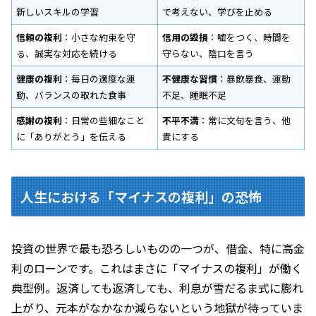
新しいスキルの学習
で考えない、学びを止める
信頼の複利
：小さな約束を守
信用の毀損
：嘘をつく、時間を
る、誠実な対応を続ける
守らない、陰口を言う
健康の複利
：毎日の適度な運
不健康な習慣
：暴飲暴食、運動
動、バランスの取れた食事
不足、睡眠不足
感謝の複利
：日常の些細なこと
不平不満
：常に文句を言う、他
に「ありがとう」を伝える
責にする
人生における「マイナスの複利」の恐怖
投資の世界で最も恐ろしいものの一つが、借金、特に高金
利のローンです。これはまさに「マイナスの複利」が働く
典型例。返済しても返済しても、利息が雪だるま式に膨れ
上がり、元本がなかなか減らないという地獄が待っていま