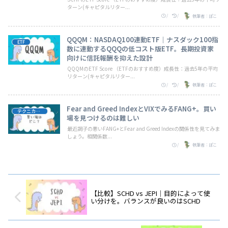
ターン(キャピタルリター...
/
/
執筆者：ぽこ
QQQM：NASDAQ100連動ETF｜ナスダック100指
ETF
数に連動するQQQの低コスト版ETF。長期投資家
向けに信託報酬を抑えた設計
QQQMのETF Score （ETFのおすすめ度）成長性：過去5年の平均
リターン(キャピタルリター...
/
/
執筆者：ぽこ
Fear and Greed IndexとVIXでみるFANG+。買い
テクニカル分析・予測
場を見つけるのは難しい
最近調子の悪いFANG+とFear and Greed Indexの関係性を見てみま
しょう。相関係数...
/
執筆者：ぽこ
【比較】SCHD vs JEPI｜目的によって使
い分けを。バランスが良いのはSCHD