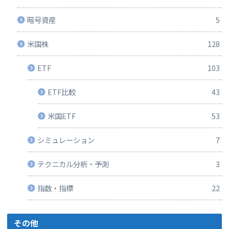
暗号資産
5
米国株
128
ETF
103
ETF比較
43
米国ETF
53
シミュレーション
7
テクニカル分析・予測
3
指数・指標
22
その他