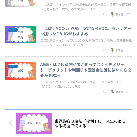
この記事のポイントVTIは市場全体の成長を享受し長期的な資産最
大化を目指す「攻め」のコア資産、SHV...
/
執筆者：ぽこ
【比較】VOO vs VUG｜安定ならVOO。高いリター
ETF
ン狙いならVUGがおすすめ
この記事のポイントVOOはS&P500連動で安定、VUGは成長株特化
で高リターン。20年で100万円...
/
執筆者：ぽこ
AGGとは？投資初心者が知っておくべきメリッ
ETF
ト・デメリットや利回りや配当金生活にはいくら必
要かを解説
この記事のポイントこの記事では、債券ETFの代表格である
「AGG」（iShares Core U.S...
/
執筆者：ぽこ
世界最強の魔法「複利」は、人生のあら
ゆる場面で使える