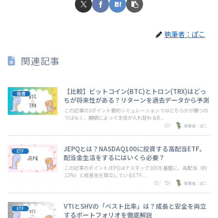
執筆者：ぽこ
関連記事
【比較】ビットコイン(BTC)とトロン(TRX)はどっ
投資
ちが将来性がある？リターンを過去データから予測
この記事の3ポイント要約シミュレーションではどちらかが勝つの
ではなく、期間によって主役が入れ替わるB...
/
執筆者：ぽこ
JEPQとは？NASDAQ100に投資する高配当ETF。
ETF
配当金生活をするにはいくら必要？
この記事のポイントJEPQはナスダック100を基盤に、高配当（約
12%）と成長性を両立しているETF...
/
/
執筆者：ぽこ
VTIとSHVの「ベスト比率」は？成長と安全を両立
ETF
するポートフォリオを徹底解説