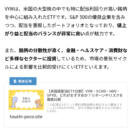
VYMは、米国の大型株の中でも特に配当利回りが高い銘柄
を中心に組み入れたETFです。S&P 500の優良企業を含み
つつ、配当を重視したポートフォリオとなっており、
値上
がり益と配当のバランスが非常に良い
点が魅力です。
また、
銘柄の分散性が高く、金融・ヘルスケア・消費財な
ど多様なセクターに投資
しているため、市場の景気サイク
ルによる影響を比較的受けにくいETFといえます。
【米国高配当ETF比較】VYM・SCHD・HDV・
SPYD、どれがおすすめか？リターンやリスクを
徹底比較
この記事の3ポイント要約資産総額を伸ばすなら期待リタ
ーン12.86%のVYMを、日々の現金を優先するなら利回り
5.04%...
toushi-poco.site