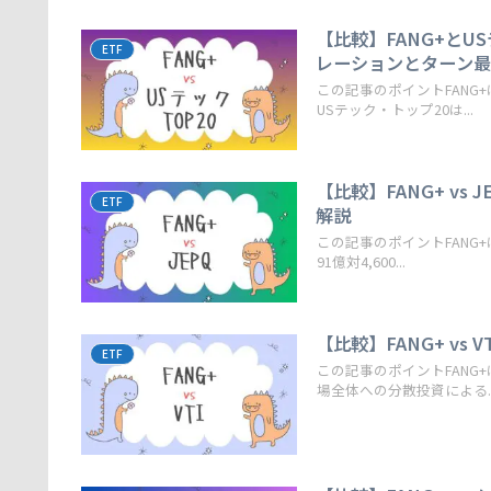
【比較】FANG+とU
ETF
レーションとターン
この記事のポイントFANG
USテック・トップ20は...
【比較】FANG+ v
ETF
解説
この記事のポイントFANG
91億対4,600...
【比較】FANG+ v
ETF
この記事のポイントFANG
場全体への分散投資による..