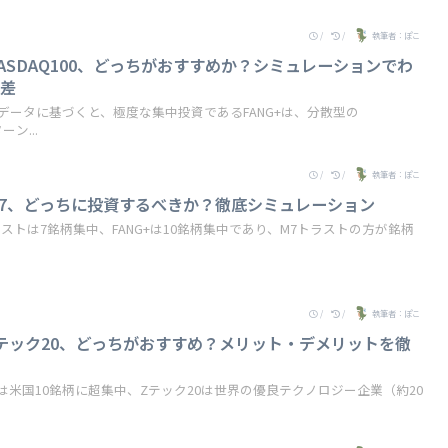
/
/
執筆者：ぽこ
s NASDAQ100、どっちがおすすめか？シミュレーションでわ
ン差
データに基づくと、極度な集中投資であるFANG+は、分散型の
ーン...
/
/
執筆者：ぽこ
s M7、どっちに投資するべきか？徹底シミュレーション
ストは7銘柄集中、FANG+は10銘柄集中であり、M7トラストの方が銘柄
/
/
執筆者：ぽこ
s Zテック20、どっちがおすすめ？メリット・デメリットを徹
+は米国10銘柄に超集中、Zテック20は世界の優良テクノロジー企業（約20