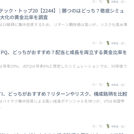
/
/
執筆者：ぽこ
Sテック・トップ20【2244】 | 勝つのはどっち？徹底シミュ
最大化の黄金比率を調査
+は10銘柄に集中投資するため、リターン期待値は高いが、リスクも高水準
/
/
執筆者：ぽこ
s JEPQ、どっちがおすすめ？配当と成長を両立する黄金比率を
+は年率20%、JEPQは年率8%と想定したシミュレーションでは、50年後で
/
/
執筆者：ぽこ
s VTI、どっちがおすすめ？リターンやリスク、構成銘柄を比較
+はハイテク集中投資による高い成長ポテンシャルを持つが、VTIは米国市
.
/
/
執筆者：ぽこ