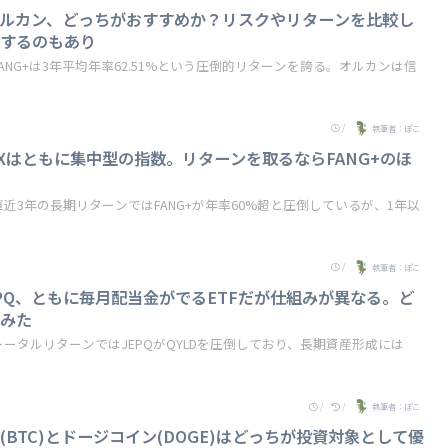
s オルカン、どっちがおすすめか？リスクやリターンを比較し
資するのもあり
ANG+は3年平均年率62.51%という圧倒的リターンを誇る。オルカンは信
/
執筆者：ぽこ
OXはともに集中型の指数。リターンを取るならFANG+のほ
近3年の長期リターンではFANG+が年率60%超と圧倒しているが、1年以
/
執筆者：ぽこ
 JEPQ、ともに毎月配当金がでるETFだが仕組みが異なる。ど
てみた
ータルリターンではJEPQがQYLDを圧倒しており、長期資産形成には
/
/
執筆者：ぽこ
BTC)とドージコイン(DOGE)はどっちが投資対象として優