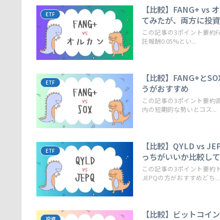
【比較】FANG+ v
ETF
てみたが、両方に投
この記事の3ポイント要約F
託報酬0.05%とい...
【比較】FANG+とS
ETF
うがおすすめ
この記事の3ポイント要約直
内の短期的な勢いとコス...
【比較】QYLD vs
ETF
っちがいいか比較し
この記事の3ポイント要約ト
JEPQの方がおすすめどち...
【比較】ビットコイン(
投資