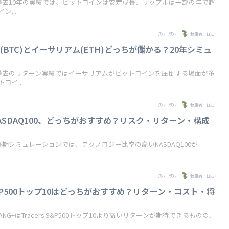
過去10年の実績では、ビットコインは安定成長、リップルは一部の年で超
...
/
/
執筆者：ぽこ
BTC)とイーサリアム(ETH)どっちが儲かる？20年シミュ
較
過去のリターン実績ではイーサリアムがビットコインを圧倒する場面が多
イ...
/
/
執筆者：ぽこ
NASDAQ100、どっちがおすすめ？リスク・リターン・構成
期シミュレーションでは、テクノロジー比率の高いNASDAQ100が
/
/
執筆者：ぽこ
&P500トップ10はどっちがおすすめ？リターン・コスト・将
G+はTracers S&P500トップ10より高いリターンが期待できるものの、