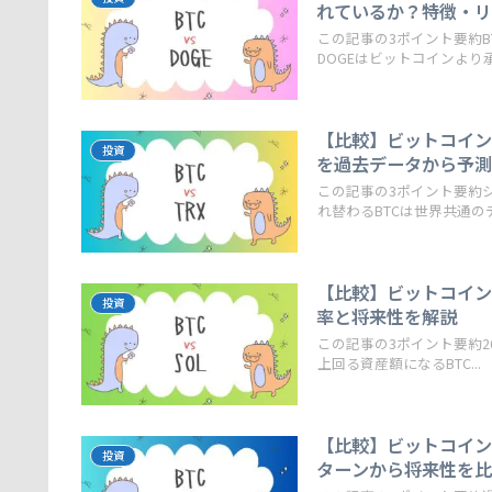
れているか？特徴・
この記事の3ポイント要約B
DOGEはビットコインより承.
【比較】ビットコイン(
投資
を過去データから予
この記事の3ポイント要約
れ替わるBTCは世界共通のデジ
【比較】ビットコイン(
投資
率と将来性を解説
この記事の3ポイント要約2
上回る資産額になるBTC...
【比較】ビットコイン(
投資
ターンから将来性を