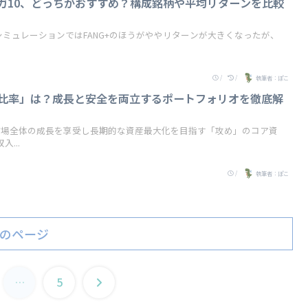
sメガ10、どっちがおすすめ？構成銘柄や平均リターンを比較
シミュレーションではFANG+のほうがややリターンが大きくなったが、
/
/
執筆者：ぽこ
スト比率」は？成長と安全を両立するポートフォリオを徹底解
は市場全体の成長を享受し長期的な資産最大化を目指す「攻め」のコア資
...
/
執筆者：ぽこ
のページ
次
…
5