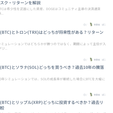
リスク・リターンを解説
TCは希少性を武器にした資産、DOGEはコミュニティ主導の決済通貨
..
/
執筆者：ぽこ
BTC)とトロン(TRX)はどっちが将来性がある？リターン
測
シミュレーションではどちらかが勝つのではなく、期間によって主役が入
...
/
執筆者：ぽこ
BTC)とソラナ(SOL)どっちを買うべき？過去10年の騰落
0年シミュレーションでは、SOLの成長率が継続した場合にBTCを大幅に
/
執筆者：ぽこ
BTC)とリップル(XRP)どっちに投資するべきか？過去リ
比較