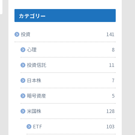
カテゴリー
投資
141
心理
8
投資信託
11
日本株
7
暗号資産
5
米国株
128
ETF
103