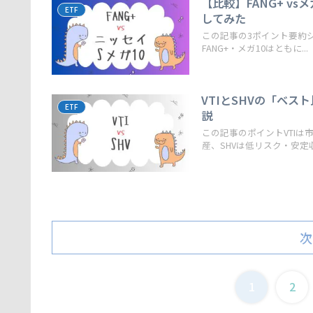
【比較】FANG+ v
ETF
してみた
この記事の3ポイント要約
FANG+・メガ10はともに...
VTIとSHVの「ベ
ETF
説
この記事のポイントVTI
産、SHVは低リスク・安定収入
次
1
2